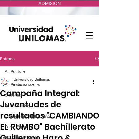
ADMISIÓN
Entrada
All Posts
Universidad Unilomas
All Posts
1 min de lectura
Campaña Integral:
Unilomas
Juventudes de
Smart Activity
resultados "CAMBIANDO
Universidad UNILOMAS
EL RUMBO" Bachillerato
Torre Exponencial
Guillermo Haro &
Noticias Unilomas