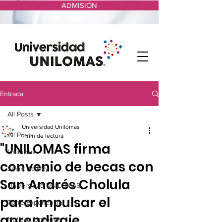
ADMISIÓN
Entrada
All Posts
Universidad Unilomas
All Posts
1 min de lectura
"UNILOMAS firma
Unilomas
convenio de becas con
Smart Activity
San Andrés Cholula
Universidad UNILOMAS
para impulsar el
Torre Exponencial
aprendizaje
Noticias Unilomas