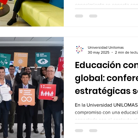
conocimiento se conecta con 
entorno profesional. A través
la Licenciatura en Logística 
fortalece el aprendizaje reso
comunidad exponencial a los 
global, la logística y el ento
Universidad Unilomas
CUMPLIMIENTO NORMATIVO
30 may 2025
2 min de lect
Educación co
global: confer
estratégicas s
y comercio ext
En la Universidad UNILOMAS,
compromiso con una educación
conectada con el contexto glo