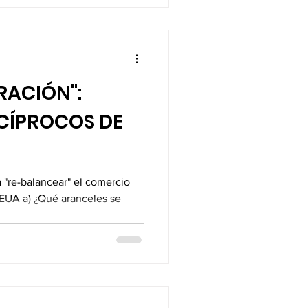
ERACIÓN":
CÍPROCOS DE
"re-balancear" el comercio
 EUA a) ¿Qué aranceles se