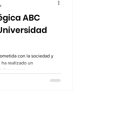
a
tégica ABC
Universidad
ometida con la sociedad y
 ha realizado un
acercamiento con ABC Global Group para...