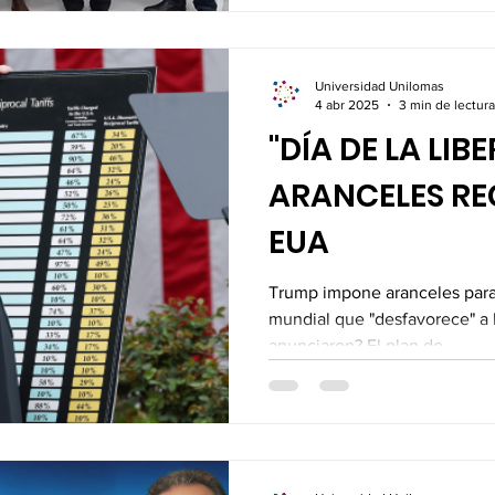
Universidad Unilomas
4 abr 2025
3 min de lectura
"DÍA DE LA LIB
ARANCELES RE
EUA
Trump impone aranceles para 
mundial que "desfavorece" a
anunciaron? El plan de...