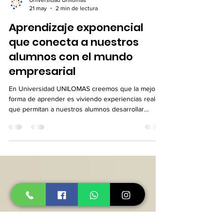
Universidad Unilomas
21 may
2 min de lectura
Aprendizaje exponencial
que conecta a nuestros
alumnos con el mundo
empresarial
En Universidad UNILOMAS creemos que la mejor
forma de aprender es viviendo experiencias reales
que permitan a nuestros alumnos desarrollar
habilidades profesionales desde las aulas. Como
parte de este enfoque de aprendizaje exponencial
y experiencial, alumnos de segundo cuatrimestre
de la Licenciatura en Logística y Negocios
Internacionales, dentro de la materia de Expresión
Oral y Escrita, impartida por el Mtro. Marcos