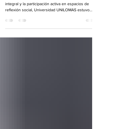
Como parte de su compromiso con la formación
integral y la participación activa en espacios de
reflexión social, Universidad UNILOMAS estuvo
presente en el conversatorio "Voces Libres 2026:
Diálogo y Defensa por la Libertad de Expresión",
realizado en el marco del Día de la Libertad de
Expresión. El evento fue encabezado por la
presidenta municipal de San Andrés Cholula,
Guadalupe Cuautle Torres, quien destacó que la
libertad de expresión constituye uno de los pilares
fundame