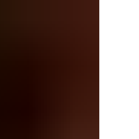
Latina. Samely.com.mx es una plataforma web
impulsada por inteligencia artificial para spas,
centros wellness y profesionales de la estética,
desarrollada por el Lic. Braiyan Rojas y la Lic.
Fátima Rojas Cruz, orgullosamente egresada de la
Licenc