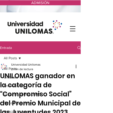
ADMISIÓN
Entrada
All Posts
Universidad Unilomas
All Posts
2 min de lectura
UNILOMAS ganador en
Unilomas
la categoría de
Smart Activity
“Compromiso Social”
Universidad UNILOMAS
del Premio Municipal de
Torre Exponencial
las Juventudes 2023
Noticias Unilomas