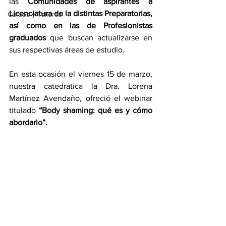
las 
Comunidades de aspirantes a 
Licenciatura de la distintas Preparatorias, 
Cursos y Talleres
así como en las de Profesionistas 
graduados 
que buscan actualizarse en 
sus respectivas áreas de estudio. 
En esta ocasión el viernes 15 de marzo, 
nuestra catedrática la Dra. Lorena 
Martínez Avendaño, ofreció el webinar 
titulado 
“Body shaming: qué es y cómo 
abordarlo”.