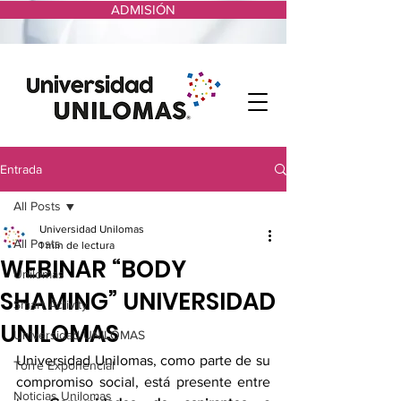
ADMISIÓN
Entrada
All Posts
Universidad Unilomas
All Posts
1 min de lectura
WEBINAR “BODY
Unilomas
SHAMING” UNIVERSIDAD
Smart Activity
UNILOMAS
Universidad UNILOMAS
Universidad Unilomas, como parte de su 
Torre Exponencial
compromiso social, está presente entre 
Noticias Unilomas